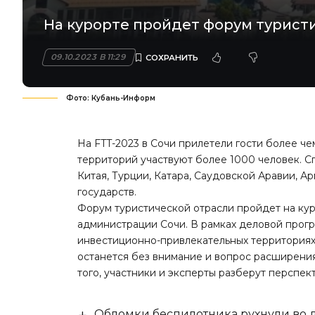
На курорте пройдет форум турист
09.10.2023 В 11:29
Фото: Кубань-Информ
На FTT-2023 в Сочи прилетели гости более чем
территорий участвуют более 1000 человек. С
Китая, Турции, Катара, Саудовской Аравии, Ар
государств.
Форум туристической отрасли пройдет на кур
администрации Сочи. В рамках деловой прогр
инвестиционно-привлекательных территориях
останется без внимание и вопрос расширения
того, участники и эксперты разберут перспе
Обломки беспилотника рухнули во д