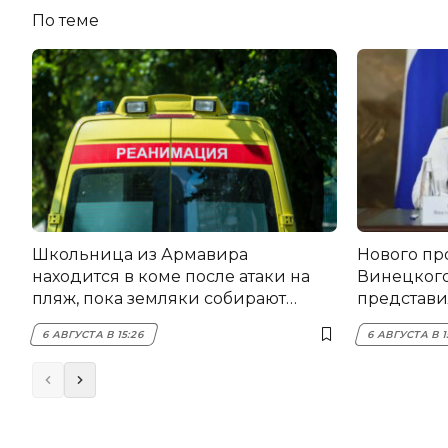
По теме
Школьница из Армавира
Нового пр
находится в коме после атаки на
Винецког
пляж, пока земляки собирают
представил
помощь
6 АВГУСТА В 15:26
6 АВГУСТА В 1