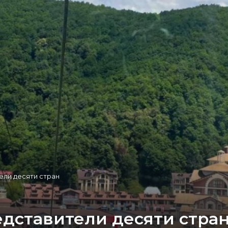
ели десяти стран
едставители десяти стра