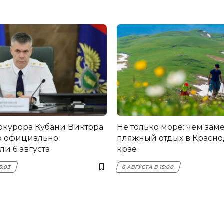
окурора Кубани Виктора
Не только море: чем зам
о официально
пляжный отдых в Красн
и 6 августа
крае
5:03
6 АВГУСТА В 15:00