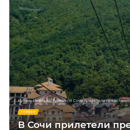
Кубань Информ
/
Туризм
/
В Сочи прилетели представит
ТУРИЗМ
В Сочи прилетели пр