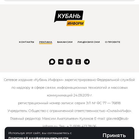
КОНТАКТЫ
РЕКЛАМА
ВАКАНСИИ
ЛИЦЕНЗИЯ СМИ
О ПРОЕКТЕ
Сетевое издание «Кубань Информ» зарегистрировано Федеральной службой
по надзору в сфере связи, информационных технологий и массовых
коммуникаций 24.09.2019 г.
регистрационный номер записи: серия ЭЛ № ФС 77 — 76818.
Учредитель: Общество с ограниченной ответственностью «ОнлайнИнфо».
Главный редактор: Максим Анатольевич Куликов E-mail:
glavred@kub-
inform.ru
. Тел.:
+ 7 (928) 413 78 06
.
Используя этот сайт, вы соглашаетесь с
Принять
Политикой конфиденциальности
.