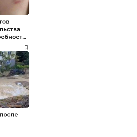
тов
льства
робности
 после