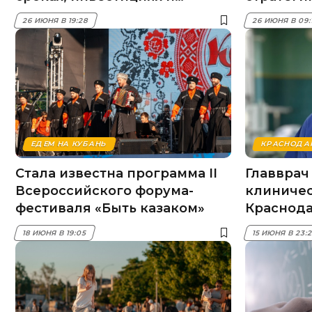
проводимых работах
экономич
26 ИЮНЯ В 19:28
26 ИЮНЯ В 09:
Кубани
ЕДЕМ НА КУБАНЬ
КРАСНОДА
Стала известна программа II
Главврач
Всероссийского форума-
клиничес
фестиваля «Быть казаком»
Краснода
пост — и
18 ИЮНЯ В 19:05
15 ИЮНЯ В 23: