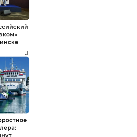
ссийский
заком»
бинске
оростное
лера:
инут