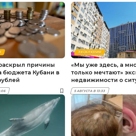
В
ЭКСКЛЮЗИВ
раскрыл причины
«Мы уже здесь, а мн
 бюджета Кубани в
только мечтают» экс
рублей
недвижимости о сит
Кубани
3:06
5 АВГУСТА В 13:33