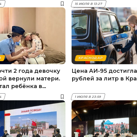
34
15 ИЮЛЯ В 13:27
В
КРАСНОДАР
очти 2 года девочку
Цена АИ-95 достигла
ой вернули матери.
рублей за литр в Кр
тал ребёнка в
й Азии
34
1 ИЮЛЯ В 23:59