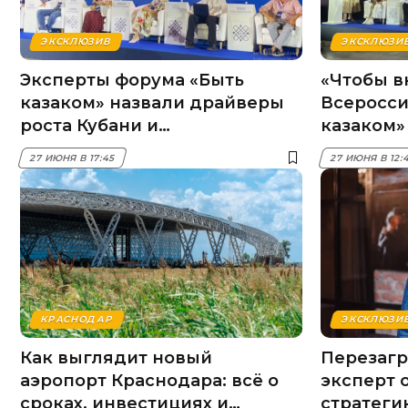
ЭКСКЛЮЗИВ
ЭКСКЛЮЗИ
Эксперты форума «Быть
«Чтобы вн
казаком» назвали драйверы
Всеросси
роста Кубани и
казаком»
предупредили о риске
открыли 
27 ИЮНЯ В 17:45
27 ИЮНЯ В 12:
«утечки умов» из региона
КРАСНОДАР
ЭКСКЛЮЗИ
Как выглядит новый
Перезагр
аэропорт Краснодара: всё о
эксперт 
сроках, инвестициях и
стратеги