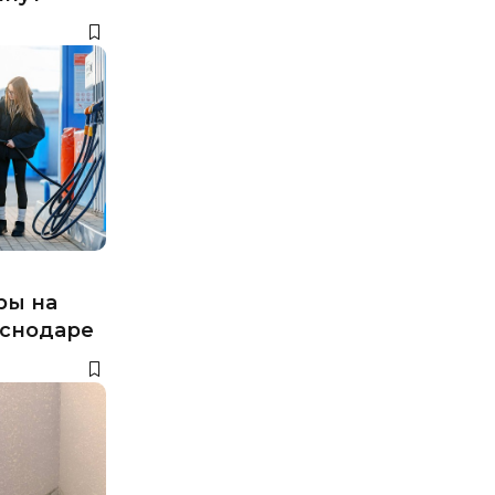
ры на
аснодаре