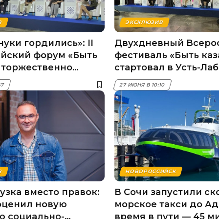
В
ЭКСКЛЮЗИВ
уки гордились»: II
Двухдневный Всеро
йский форум «Быть
фестиваль «Быть ка
 торжественно
стартовал в Усть-Ла
в Усть-Лабинске
47
27 ИЮНЯ В 10:10
В
НОВОРОССИЙСК
узка вместо правок:
В Сочи запустили ск
оценил новую
морское такси до Ад
ю социально-
время в пути — 45 м