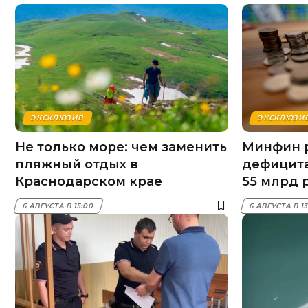
ЭКСКЛЮЗИВ
ЭКСКЛЮЗИ
Не только море: чем заменить
Минфин 
пляжный отдых в
дефицита
Краснодарском крае
55 млрд 
6 АВГУСТА В 15:00
6 АВГУСТА В 1