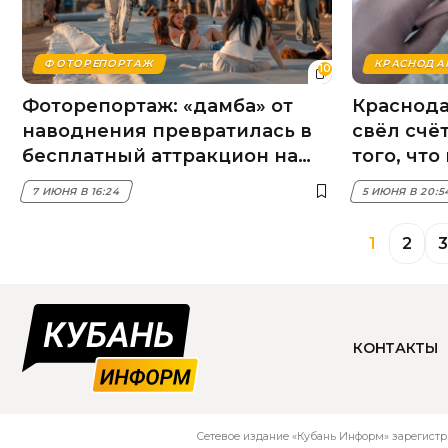
ФОТОРЕПОРТАЖ
КРАСНОДА
10
Фоторепортаж: «дамба» от
Краснод
наводнения превратилась в
свёл счё
бесплатный аттракцион на
того, что
набережной Краснодара
7 ИЮНЯ В 16:24
5 ИЮНЯ В 20:5
1
2
3
КОНТАКТЫ
Сетевое издание «Кубань Информ» зарегистр