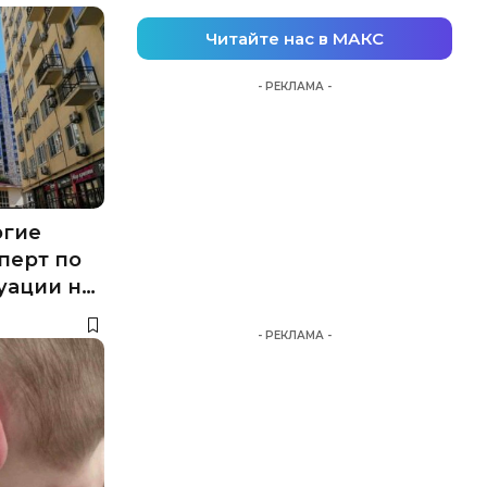
Читайте нас в МАКС
- РЕКЛАМА -
огие
перт по
уации на
- РЕКЛАМА -