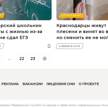
Р
КРАСНОДАР
арский школьник
Краснодарцы живут 
ты с жизнью из-за
плесени и винят во 
 не сдал ЕГЭ
но сменить ее не мо
4
4 ИЮНЯ В 07:12
…
22
23
РЕКЛАМА
ВАКАНСИИ
ЛИЦЕНЗИЯ СМИ
О ПРОЕКТЕ
ировано Федеральной службой по надзору в сфере связи, информационных технол