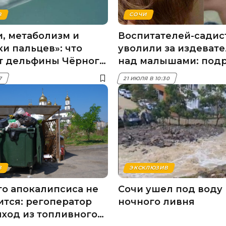
В
СОЧИ
, метаболизм и
Воспитателей-садис
ки пальцев»: что
уволили за издевате
т дельфины Чёрного
над малышами: под
ЧП в детсаду Сочи
57
21 ИЮЛЯ В 10:30
В
ЭКСКЛЮЗИВ
о апокалипсиса не
Сочи ушел под воду
тся: регоператор
ночного ливня
ход из топливного