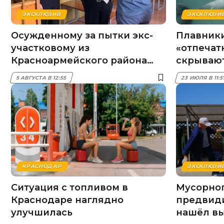
ЭКСКЛЮЗИВ
ЭКСКЛЮЗИ
Осужденному за пытки экс-
Плавники
участковому из
«отпечат
Красноармейского района
скрываю
смягчили наказание
моря
5 АВГУСТА В 12:55
23 ИЮЛЯ В 11:
КРАСНОДАР
ЭКСКЛЮЗИ
Ситуация с топливом в
Мусорног
Краснодаре наглядно
предвиди
улучшилась
нашёл вы