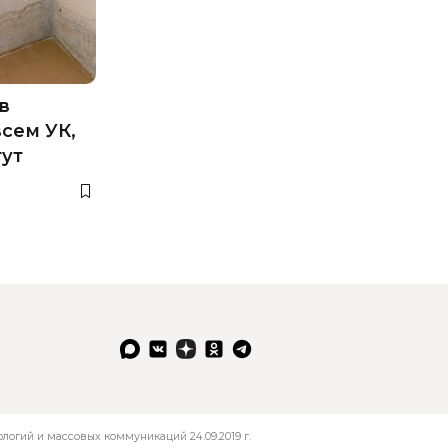
в
всем УК,
гут
огий и массовых коммуникаций 24.09.2019 г.