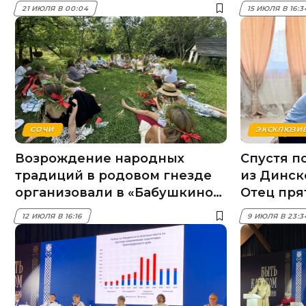
кризиса
21 ИЮЛЯ В 00:04
15 ИЮЛЯ В 16:
СОЧИ
ЭКСКЛЮЗИ
Возрождение народных
Спустя п
традиций в родовом гнезде
из Динск
организовали в «Бабушкиной
Отец пря
хате» Сочи
Восточно
12 ИЮЛЯ В 16:16
9 ИЮЛЯ В 23: