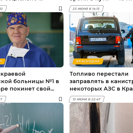
еского развития
12
23 ИЮНЯ В 14:13
Р
КРАСНОДАР
 краевой
Топливо перестали
кой больницы №1 в
заправлять в канист
ре покинет свой
некоторых АЗС в Кр
сточник
27
13 ИЮНЯ В 22:47