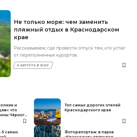
Не только море: чем заменить
пляжный отдых в Краснодарском
крае
Рассказываем, где провести отпуск тем, кто устал
от переполненных курортов.
6 АВГУСТА В 15:00
болизм и
Топ самых дорогих отелей
ев»: что
Краснодарского края
ины Чёрного
п-5 самых
Фоторепортаж: в парке
жей
«Краснодар» открылся