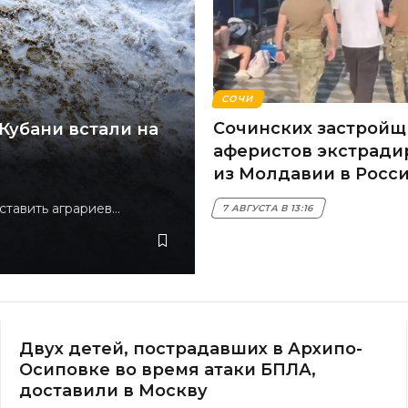
СОЧИ
Сочинских застройщ
Кубани встали на
аферистов экстради
из Молдавии в Росс
ставить аграриев…
7 АВГУСТА В 13:16
Двух детей, пострадавших в Архипо-
Осиповке во время атаки БПЛА,
доставили в Москву