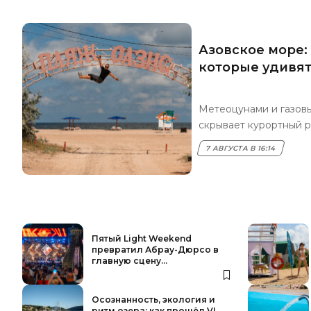
Азовское море:
которые удивят
Метеоцунами и газов
скрывает курортный 
7 АВГУСТА В 16:14
Пятый Light Weekend
превратил Абрау-Дюрсо в
главную сцену
Черноморского побережья
Осознанность, экология и
ритм озера: как прошёл VI