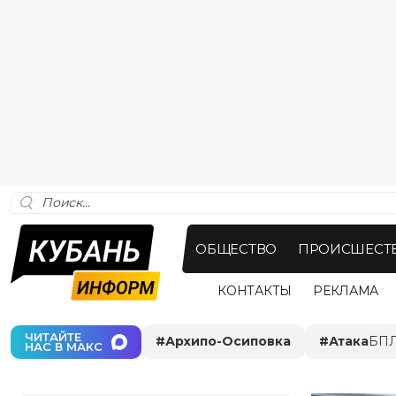
ОБЩЕСТВО
ПРОИСШЕСТ
КОНТАКТЫ
РЕКЛАМА
ЧИТАЙТЕ
#
Архипо-Осиповка
#
Атака
БП
НАС В MАКС