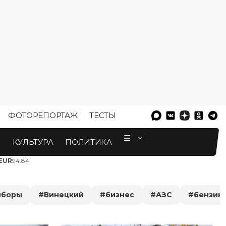
ФОТОРЕПОРТАЖ
ТЕСТЫ
⠀
М
КУЛЬТУРА
ПОЛИТИКА
EUR
94.84
ыборы
#
Винецкий
#
бизнес
#
АЗС
#
бензин