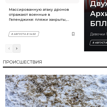
Дву
Массированную атаку дронов
Арх
отражают военные в
Геленджике: пляжи закрыты,
БПЛ
слышны взрывы
Девочки 1
8 АВГУСТА В 14:50
8 АВГУСТА 
ПРОИСШЕСТВИЯ