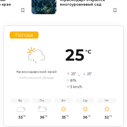
 края
многоуровневый сад
Погода
25
°C
Краснодарский край
°
°
25
_
25
Небольшой Дождь
81%
3 km/h
Вс
Пн
Вт
Ср
Чт
°C
°C
°C
°C
°C
33
36
35
36
32