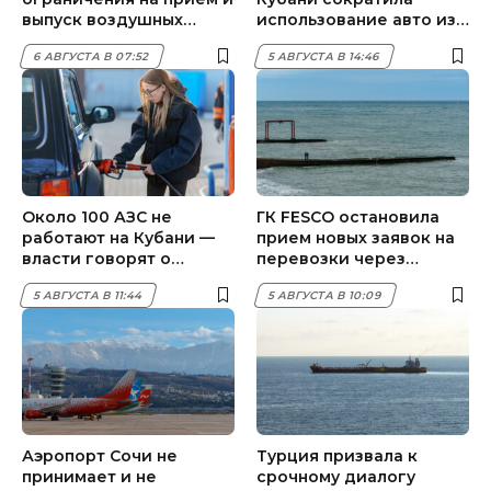
выпуск воздушных
использование авто из-
судов 6 августа
за проблем с топливом
6 АВГУСТА В 07:52
5 АВГУСТА В 14:46
Около 100 АЗС не
ГК FESCO остановила
работают на Кубани —
прием новых заявок на
власти говорят о
перевозки через
стабилизации ситуации
Черное море
5 АВГУСТА В 11:44
5 АВГУСТА В 10:09
Аэропорт Сочи не
Турция призвала к
принимает и не
срочному диалогу