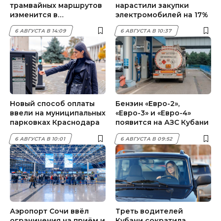
трамвайных маршрутов
нарастили закупки
изменится в
электромобилей на 17%
Краснодаре 7 августа
6 АВГУСТА В 14:09
6 АВГУСТА В 10:37
Новый способ оплаты
Бензин «Евро-2»,
ввели на муниципальных
«Евро-3» и «Евро-4»
парковках Краснодара
появится на АЗС Кубани
6 АВГУСТА В 10:01
6 АВГУСТА В 09:52
Аэропорт Сочи ввёл
Треть водителей
ограничения на приём и
Кубани сократила