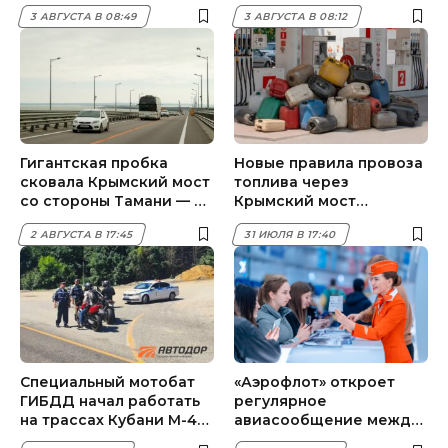
полгода
3 АВГУСТА В 08:49
3 АВГУСТА В 08:12
Гигантская пробка
Новые правила провоза
сковала Крымский мост
топлива через
со стороны Тамани — в
Крымский мост
очереди 850 авто
вводятся с 4 августа
2 АВГУСТА В 17:45
31 ИЮЛЯ В 17:40
Специальный мотобат
«Аэрофлот» откроет
ГИБДД начал работать
регулярное
на трассах Кубани М-4
авиасообщение между
«Дон» и А-289
Краснодаром и Гюмри