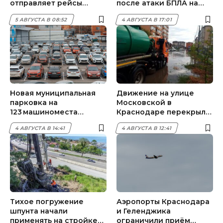
отправляет рейсы
после атаки БПЛА на
утром 5 августа
суда под
5 АВГУСТА В 08:52
4 АВГУСТА В 17:01
Новороссийском
Новая муниципальная
Движение на улице
парковка на
Московской в
123 машиноместа
Краснодаре перекрыли
открылась в Сочи
из-за подтопления
4 АВГУСТА В 14:41
4 АВГУСТА В 12:41
Тихое погружение
Аэропорты Краснодара
шпунта начали
и Геленджика
применять на стройке
ограничили приём