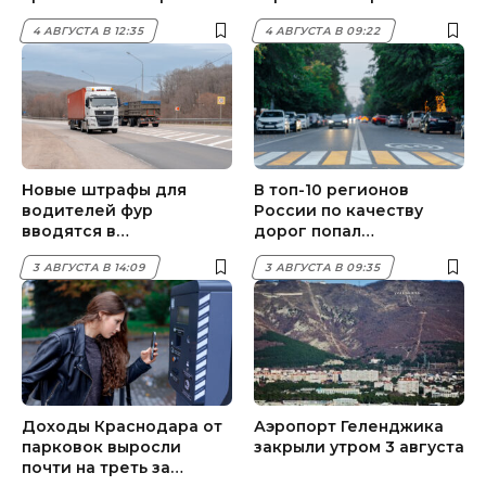
обхода Адлера
рейсов — на курорте
4 АВГУСТА В 12:35
4 АВГУСТА В 09:22
воют сирены
Новые штрафы для
В топ-10 регионов
водителей фур
России по качеству
вводятся в
дорог попал
Новороссийске
Краснодарский край
3 АВГУСТА В 14:09
3 АВГУСТА В 09:35
Доходы Краснодара от
Аэропорт Геленджика
парковок выросли
закрыли утром 3 августа
почти на треть за