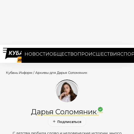
НОВОСТИ
ОБЩЕСТВО
ПРОИСШЕСТВИЯ
СПОР
Кубань Информ
/
Архивы для Дарья Соломяник
Дарья Соломяник
С детства любила слово и человеческие истории, много