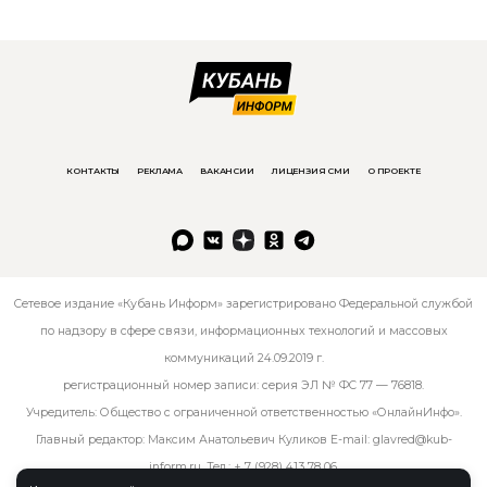
КОНТАКТЫ
РЕКЛАМА
ВАКАНСИИ
ЛИЦЕНЗИЯ СМИ
О ПРОЕКТЕ
Сетевое издание «Кубань Информ» зарегистрировано Федеральной службой
по надзору в сфере связи, информационных технологий и массовых
коммуникаций 24.09.2019 г.
регистрационный номер записи: серия ЭЛ № ФС 77 — 76818.
Учредитель: Общество с ограниченной ответственностью «ОнлайнИнфо».
Главный редактор: Максим Анатольевич Куликов E-mail:
glavred@kub-
inform.ru
. Тел.:
+ 7 (928) 413 78 06
.