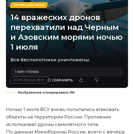
ПРОИСШЕСТВИЯ
14 вражеских дронов
перехватили над Черным
и Азовским морями ночью
1 июля
Все беспилотники уничтожены.
1 МИН ЧТЕНИЯ
01.07.2025 В 08:17
Изображение сгенерировано ИИ
Ночью 1 июля ВСУ вновь попытались атаковать
объекты на территории России. Противник
использовал дроны самолетного типа.
По данным Минобороны России, всего с вечера