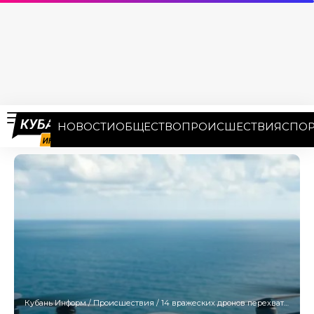
НОВОСТИ
ОБЩЕСТВО
ПРОИСШЕСТВИЯ
СПОР
Кубань Информ
/
Происшествия
/
14 вражеских дронов перехватили над Черным и Азовским морями ночью 1 июля