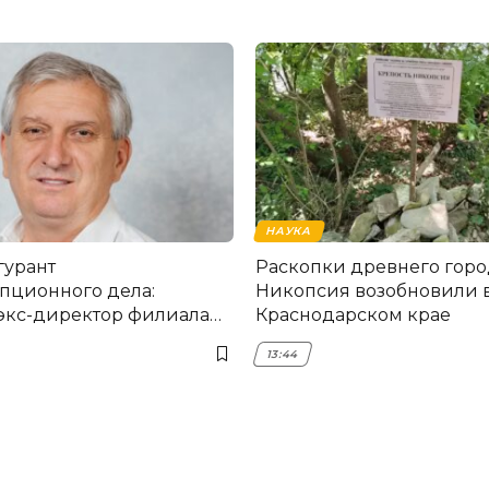
НАУКА
гурант
Раскопки древнего горо
пционного дела:
Никопсия возобновили 
экс-директор филиала
Краснодарском крае
мска
13:44