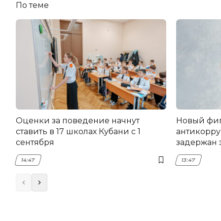
По теме
Оценки за поведение начнут
Новый фи
ставить в 17 школах Кубани с 1
антикорру
сентября
задержан 
НЭСК Кры
14:47
13:47