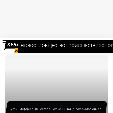
НОВОСТИ
ОБЩЕСТВО
ПРОИСШЕСТВИЯ
СПОР
Кубань Информ
/
Общество
/
Кубанский вице-губернатор Анна Минькова стала фигуранткой доследственной проверки СК