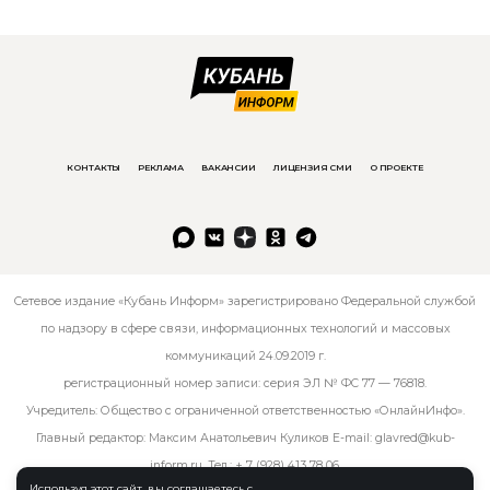
КОНТАКТЫ
РЕКЛАМА
ВАКАНСИИ
ЛИЦЕНЗИЯ СМИ
О ПРОЕКТЕ
Сетевое издание «Кубань Информ» зарегистрировано Федеральной службой
по надзору в сфере связи, информационных технологий и массовых
коммуникаций 24.09.2019 г.
регистрационный номер записи: серия ЭЛ № ФС 77 — 76818.
Учредитель: Общество с ограниченной ответственностью «ОнлайнИнфо».
Главный редактор: Максим Анатольевич Куликов E-mail:
glavred@kub-
inform.ru
. Тел.:
+ 7 (928) 413 78 06
.
Используя этот сайт, вы соглашаетесь с