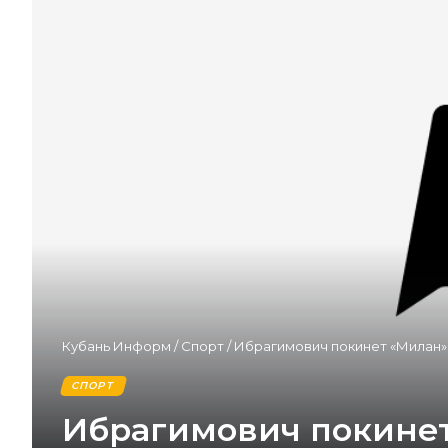
Кубань Информ
/
Спорт
/
Ибрагимович покинет «Милан»
СПОРТ
Ибрагимович покинет