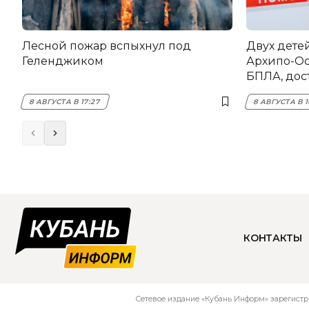
Лесной пожар вспыхнул под
Двух дете
Геленджиком
Архипо-Ос
БПЛА, дос
8 АВГУСТА В 17:27
8 АВГУСТА В 1
КОНТАКТЫ
Сетевое издание «Кубань Информ» зарегистр