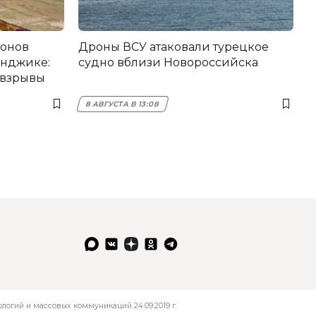
ронов
Дроны ВСУ атаковали турецкое
енджике:
судно вблизи Новороссийска
 взрывы
8 АВГУСТА В 13:08
огий и массовых коммуникаций 24.09.2019 г.