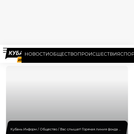
НОВОСТИ
ОБЩЕСТВО
ПРОИСШЕСТВИЯ
СПОР
Кубань Информ
/
Общество
/
Вас слышат! Горячая линия фонда Олега Дерипаски помогает устьлабинцам во время карантина