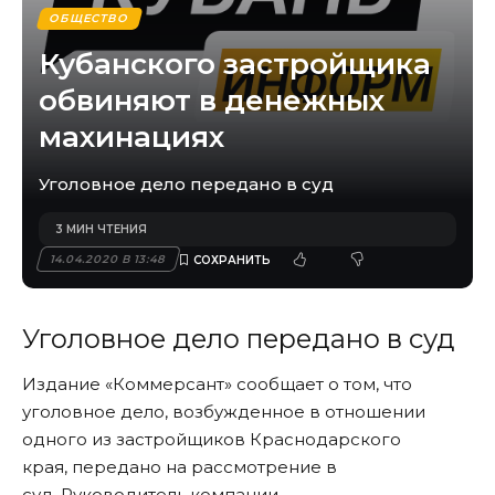
ОБЩЕСТВО
Кубанского застройщика
обвиняют в денежных
махинациях
Уголовное дело передано в суд
3 МИН ЧТЕНИЯ
14.04.2020 В 13:48
Уголовное дело передано в суд
Издание «Коммерсант» сообщает о том, что
уголовное дело, возбужденное в отношении
одного из застройщиков Краснодарского
края, передано на рассмотрение в
суд. Руководитель компании-