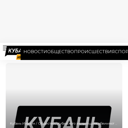
НОВОСТИ
ОБЩЕСТВО
ПРОИСШЕСТВИЯ
СПОР
Кубань Информ
/
Общество
/
Кубанского застройщика обвиняют в денежных махинациях