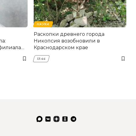
НАУКА
Раскопки древнего города
а:
Никопсия возобновили в
 филиала
Краснодарском крае
13:44