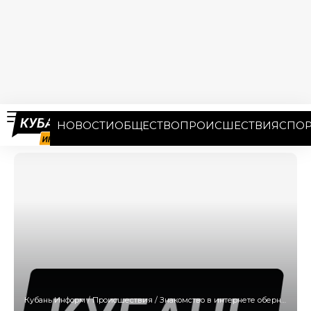
НОВОСТИ
ОБЩЕСТВО
ПРОИСШЕСТВИЯ
СПОР
Кубань Информ
/
Происшествия
/
Знакомство в интернете обернулось для жительницы Краснодара кражей