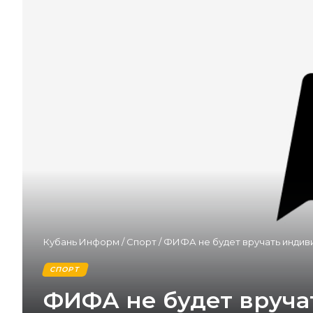
Кубань Информ
/
Спорт
/
ФИФА не будет вручать индиви
СПОРТ
ФИФА не будет вруча