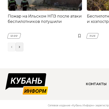
Пожар на Ильском НПЗ после атаки
Беспилот
беспилотников потушили
и хозпост
12:00
11:25
КОНТАКТЫ
Сетевое издание «Кубань Информ» зарегистр