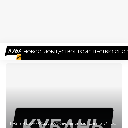
НОВОСТИ
ОБЩЕСТВО
ПРОИСШЕСТВИЯ
СПОР
Кубань Информ
/
Общество
/
Жительница Краснодара голой позировала рядом с парком Галицкого