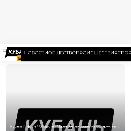
НОВОСТИ
ОБЩЕСТВО
ПРОИСШЕСТВИЯ
СПОР
Кубань Информ
/
Общество
/
Древнее захоронение обнаружили недалеко от Краснодара