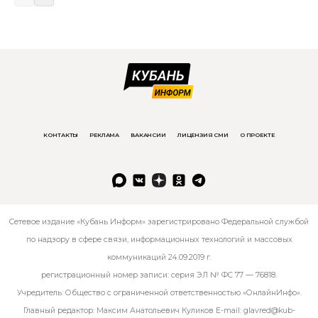
КОНТАКТЫ
РЕКЛАМА
ВАКАНСИИ
ЛИЦЕНЗИЯ СМИ
О ПРОЕКТЕ
Сетевое издание «Кубань Информ» зарегистрировано Федеральной службой
по надзору в сфере связи, информационных технологий и массовых
коммуникаций 24.09.2019 г.
регистрационный номер записи: серия ЭЛ № ФС 77 — 76818.
Учредитель: Общество с ограниченной ответственностью «ОнлайнИнфо».
Главный редактор: Максим Анатольевич Куликов E-mail:
glavred@kub-