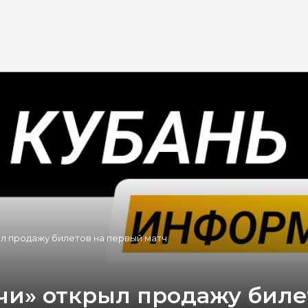
л продажу билетов на первый матч
чи» открыл продажу биле