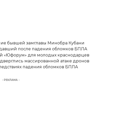
ние бывшей замглавы Минобра Кубани
адавший после падения обломков БПЛА
вый «Юфорум» для молодых краснодарцев
одверглись массированной атаке дронов
следствиях падения обломков БПЛА
- РЕКЛАМА -