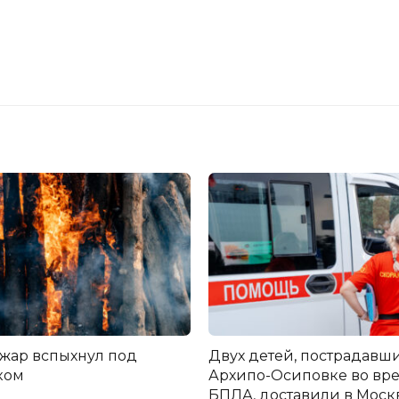
жар вспыхнул под
Двух детей, пострадавши
ком
Архипо-Осиповке во вре
БПЛА, доставили в Моск