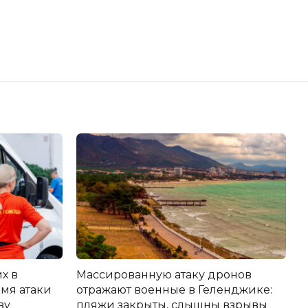
х в
Массированную атаку дронов
мя атаки
отражают военные в Геленджике:
ву
пляжи закрыты, слышны взрывы