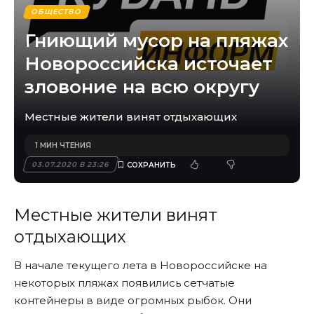
ОБЩЕСТВО
Гниющий мусор на пляжах
Новороссийска источает
зловоние на всю округу
Местные жители винят отдыхающих
1 МИН ЧТЕНИЯ
03.07.2020 В 23:26
Местные жители винят
отдыхающих
В начале текущего лета в Новороссийске на
некоторых пляжах появились сетчатые
контейнеры в виде огромных рыбок. Они