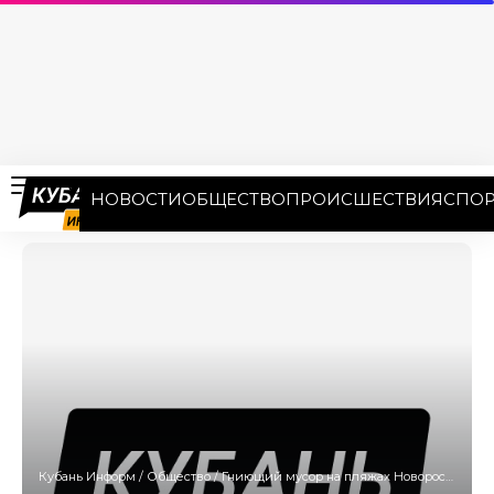
НОВОСТИ
ОБЩЕСТВО
ПРОИСШЕСТВИЯ
СПОР
Кубань Информ
/
Общество
/
Гниющий мусор на пляжах Новороссийска источает зловоние на всю округу