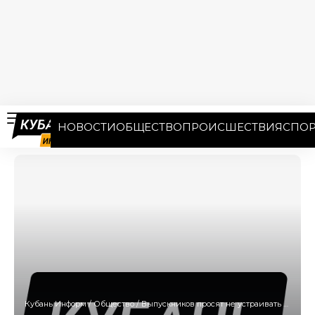
НОВОСТИ
ОБЩЕСТВО
ПРОИСШЕСТВИЯ
СПОР
Кубань Информ
/
Общество
/
Выпускников просят не устраивать банкетов и поездок на лимузинах в Краснодаре