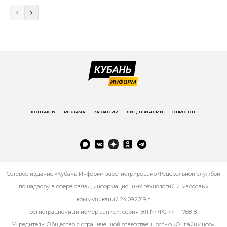
КОНТАКТЫ
РЕКЛАМА
ВАКАНСИИ
ЛИЦЕНЗИЯ СМИ
О ПРОЕКТЕ
Сетевое издание «Кубань Информ» зарегистрировано Федеральной службой
по надзору в сфере связи, информационных технологий и массовых
коммуникаций 24.09.2019 г.
регистрационный номер записи: серия ЭЛ № ФС 77 — 76818.
Учредитель: Общество с ограниченной ответственностью «ОнлайнИнфо».