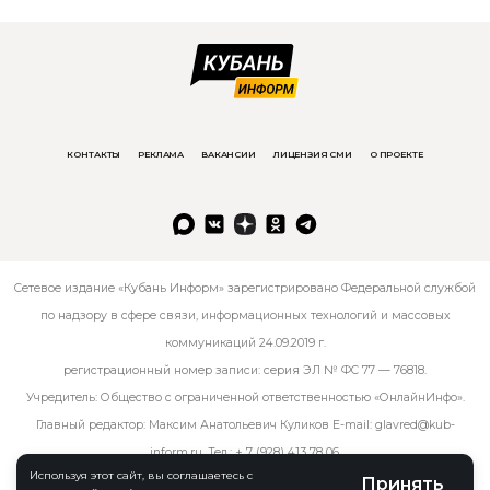
КОНТАКТЫ
РЕКЛАМА
ВАКАНСИИ
ЛИЦЕНЗИЯ СМИ
О ПРОЕКТЕ
Сетевое издание «Кубань Информ» зарегистрировано Федеральной службой
по надзору в сфере связи, информационных технологий и массовых
коммуникаций 24.09.2019 г.
регистрационный номер записи: серия ЭЛ № ФС 77 — 76818.
Учредитель: Общество с ограниченной ответственностью «ОнлайнИнфо».
Главный редактор: Максим Анатольевич Куликов E-mail:
glavred@kub-
inform.ru
. Тел.:
+ 7 (928) 413 78 06
.
Используя этот сайт, вы соглашаетесь с
Принять