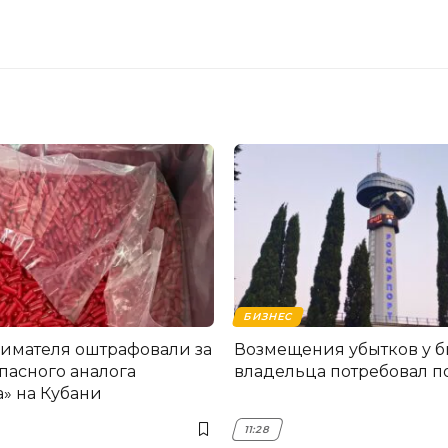
БИЗНЕС
мателя оштрафовали за
Возмещения убытков у 
пасного аналога
владельца потребовал по
» на Кубани
11:28