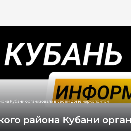
йона Кубани организовала в своем доме наркопритон
ого района Кубани орган