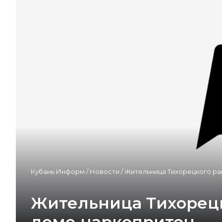
Кубань Информ
/
Новости
/
Жительница Тихорецкого ра
Жительница Тихорецк
доме наркопритон