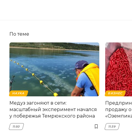
По теме
НАУКА
БИЗНЕС
Медуз загоняют в сети:
Предприни
масштабный эксперимент начался
продажу о
у побережья Темрюкского района
«Оземпика
11:50
11:39