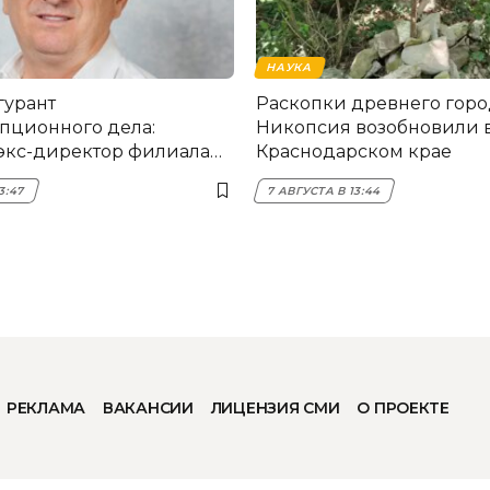
НАУКА
гурант
Раскопки древнего горо
пционного дела:
Никопсия возобновили 
экс-директор филиала
Краснодарском крае
мска
3:47
7 АВГУСТА В 13:44
РЕКЛАМА
ВАКАНСИИ
ЛИЦЕНЗИЯ СМИ
О ПРОЕКТЕ