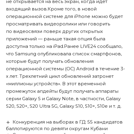
не открывается на весь экран, когда идет
входящий вызов.Кроме того, в новой
операционной системе для iPhone можно будет
просматривать видеоролики или говорить
по видеосвязи поверх других открытых
приложений — раньше такая опция была
доступна только на iPad.Ранее LIVE24
сообщало
,
что Samsung опубликовала список смартфонов,
которые будут получать обновления
операционной системы (ОС) Android в течение 3-
х лет. Трехлетний цикл обновлений затронет
«миллионы устройств». В этот временной
промежуток апдейты будут получать аппараты
серии Galaxy S и Galaxy Note, в частности, Galaxy
S20, S20+, S20 Ultra 5G, Galaxy S10, S10+, S10e и т. д.
Конкуренция на выборах в ГД: 55 кандидатов
баллотируются по девяти округам Кубани