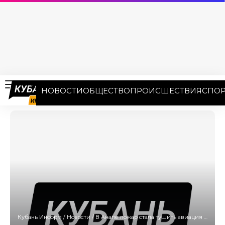
НОВОСТИ
ОБЩЕСТВО
ПРОИСШЕСТВИЯ
СПОР
Кубань Информ
/
Новости
/
В Анапе пожар стала тушить авиация и привлечены 213 спасателей