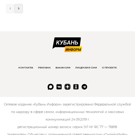
КОНТАКТЫ
РЕКЛАМА
ВАКАНСИИ
ЛИЦЕНЗИЯ СМИ
О ПРОЕКТЕ
Сетевое издание «Кубань Информ» зарегистрировано Федеральной службой
по надзору в сфере связи, информационных технологий и массовых
коммуникаций 24.09.2019 г.
регистрационный номер записи: серия ЭЛ № ФС 77 — 76818.
Учредитель: Общество с ограниченной ответственностью «ОнлайнИнфо».