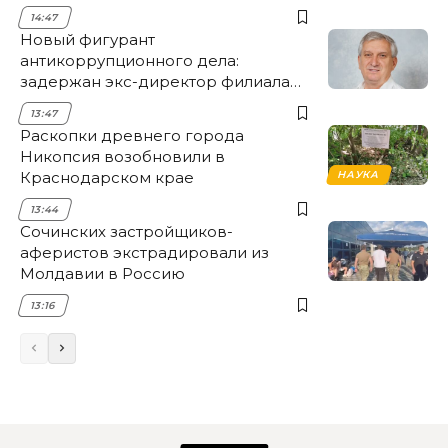
14:47
Новый фигурант
антикоррупционного дела:
задержан экс-директор филиала
НЭСК Крымска
13:47
Раскопки древнего города
Никопсия возобновили в
Краснодарском крае
НАУКА
13:44
Сочинских застройщиков-
аферистов экстрадировали из
Молдавии в Россию
13:16