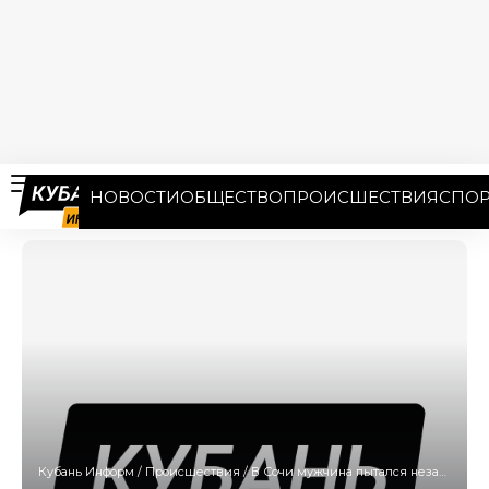
НОВОСТИ
ОБЩЕСТВО
ПРОИСШЕСТВИЯ
СПОР
Кубань Информ
/
Происшествия
/
В Сочи мужчина пытался незаконно вывезти за границу ружье и боеприпасы