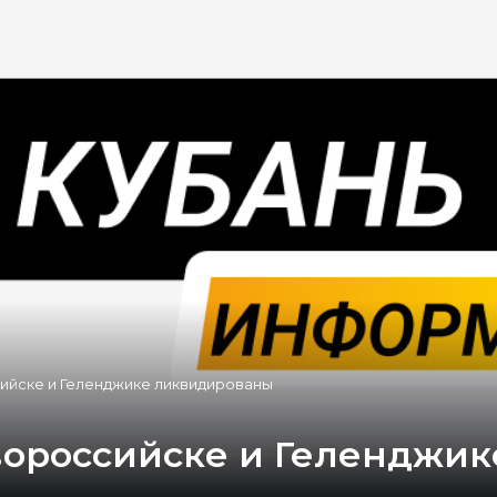
ийске и Геленджике ликвидированы
вороссийске и Геленджи