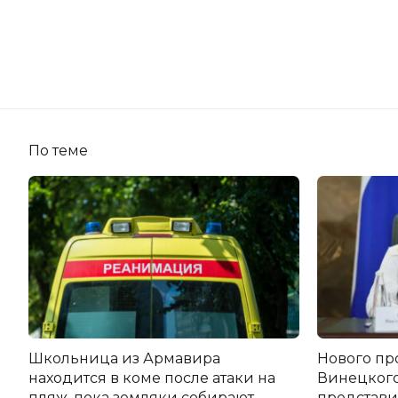
По теме
Школьница из Армавира
Нового пр
находится в коме после атаки на
Винецког
пляж, пока земляки собирают
представил