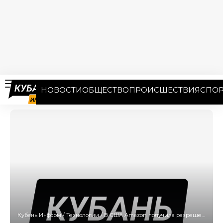
НОВОСТИ
ОБЩЕСТВО
ПРОИСШЕСТВИЯ
СПОР
Кубань Информ
/
Технологии
/
В США Amazon получила разрешение на доставку посылок беспилотниками