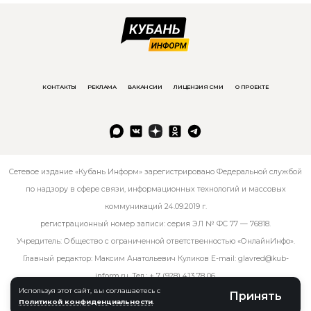
КОНТАКТЫ
РЕКЛАМА
ВАКАНСИИ
ЛИЦЕНЗИЯ СМИ
О ПРОЕКТЕ
Сетевое издание «Кубань Информ» зарегистрировано Федеральной службой
по надзору в сфере связи, информационных технологий и массовых
коммуникаций 24.09.2019 г.
регистрационный номер записи: серия ЭЛ № ФС 77 — 76818.
Учредитель: Общество с ограниченной ответственностью «ОнлайнИнфо».
Главный редактор: Максим Анатольевич Куликов E-mail:
glavred@kub-
inform.ru
. Тел.:
+ 7 (928) 413 78 06
.
Используя этот сайт, вы соглашаетесь с
Принять
Политикой конфиденциальности
.
© kub-inform 2026