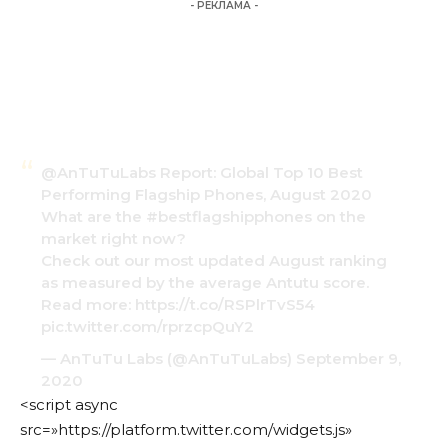
- РЕКЛАМА -
@AnTuTuLabs
Report: Global Top 10 Best
Performing Flagship Phones, August 2020
What are the
#bestflagshipphones
on the
market right now?
Check out our most updated August ranking
as measured by the average Antutu score.
Read more:
https://t.co/RSPlrTvS54
pic.twitter.com/rprzcpQuY2
— AnTuTu Labs (@AnTuTuLabs)
September 9,
2020
<script async
src=»https://platform.twitter.com/widgets.js»