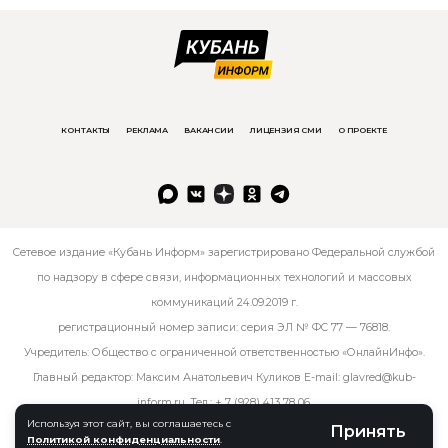
КОНТАКТЫ
РЕКЛАМА
ВАКАНСИИ
ЛИЦЕНЗИЯ СМИ
О ПРОЕКТЕ
Сетевое издание «Кубань Информ» зарегистрировано Федеральной службой
по надзору в сфере связи, информационных технологий и массовых
коммуникаций 24.09.2019 г.
регистрационный номер записи: серия ЭЛ № ФС 77 — 76818.
Учредитель: Общество с ограниченной ответственностью «ОнлайнИнфо».
Главный редактор: Максим Анатольевич Куликов E-mail:
glavred@kub-
inform.ru
. Тел.:
+ 7 (928) 413 78 06
.
Используя этот сайт, вы соглашаетесь с
Принять
Политикой конфиденциальности
.
© kub-inform 2026