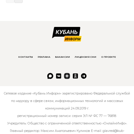
КОНТАКТЫ
РЕКЛАМА
ВАКАНСИИ
ЛИЦЕНЗИЯ СМИ
О ПРОЕКТЕ
Сетевое издание «Кубань Информ» зарегистрировано Федеральной службой
по надзору в сфере связи, информационных технологий и массовых
коммуникаций 24.09.2019 г.
регистрационный номер записи: серия ЭЛ № ФС 77 — 76818.
Учредитель: Общество с ограниченной ответственностью «ОнлайнИнфо».
Главный редактор: Максим Анатольевич Куликов E-mail:
glavred@kub-