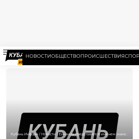
НОВОСТИ
ОБЩЕСТВО
ПРОИСШЕСТВИЯ
СПОР
Кубань Информ
/
Новости
/
Ейчанин представился именем знакомого, сообщив об угрозе зданию школы