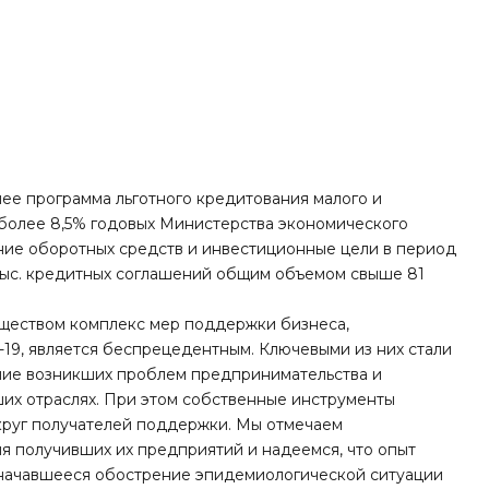
ее программа льготного кредитования малого и
 более 8,5% годовых Министерства экономического
ние оборотных средств и инвестиционные цели в период
1 тыс. кредитных соглашений общим объемом свыше 81
ществом комплекс мер поддержки бизнеса,
19, является беспрецедентным. Ключевыми из них стали
ние возникших проблем предпринимательства и
ших отраслях. При этом собственные инструменты
круг получателей поддержки. Мы отмечаем
я получивших их предприятий и надеемся, что опыт
 начавшееся обострение эпидемиологической ситуации