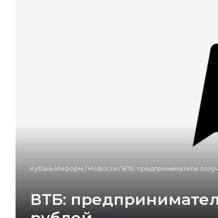
Кубань Информ
/
Новости
/
ВТБ: предприниматели полу
ВТБ: предпринимател
рублей