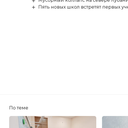
Мусорный коллапс на севере Кубан
Пять новых школ встретят первых уч
По теме