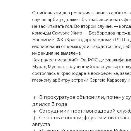
Ошибочными два решения главного арбитра к
случае арбитр должен был зафиксировать фо
не засчитывать гол. Во втором случае, — ког
команды Самуэле Жиго — Безбородов прежде
Напомним,
ФК «Краснодар» уведомил РПЛ о д
изолированы от команды и находятся под наб
инфекция не выявлена.
Как ранее писал АиФ-Юг,
РФС дисквалифицир
Мурад Мусаев, получивший красную карточку, 
состоялась в Краснодаре в воскресенье, заве
главному арбитру встречи Сергею Карасеву и 
В прокуратуре объяснили, почему су
длился 3 года
Сотрудники противоградовой служб
Сезонные овощи, фрукты и выпечка:
августа