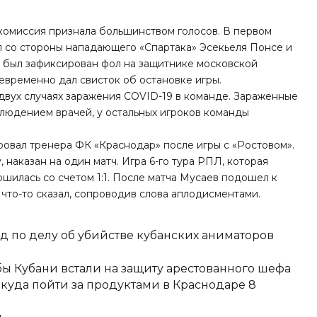
омиссия признала большинством голосов. В первом
л со стороны нападающего «Спартака» Эсекьеля Понсе и
да был зафиксирован фол на защитнике московской
временно дал свисток об остановке игры.
вух случаях заражения COVID-19 в команде
. Зараженные
людением врачей, у остальных игроков команды
овал тренера ФК «Краснодар» после игры с «Ростовом»
.
наказан на один матч. Игра 6-го тура РПЛ, которая
ршилась со счетом 1:1. После матча Мусаев подошел к
что-то сказал, сопроводив слова аплодисментами.
д по делу об убийстве кубанских аниматоров
ы Кубани встали на защиту арестованного шефа
 куда пойти за продуктами в Краснодаре 8