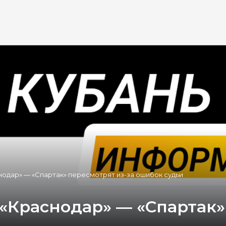
нодар» — «Спартак» пересмотрят из-за ошибок судьи
 «Краснодар» — «Спартак»