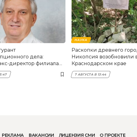
НАУКА
гурант
Раскопки древнего горо
пционного дела:
Никопсия возобновили 
экс-директор филиала
Краснодарском крае
мска
3:47
7 АВГУСТА В 13:44
РЕКЛАМА
ВАКАНСИИ
ЛИЦЕНЗИЯ СМИ
О ПРОЕКТЕ