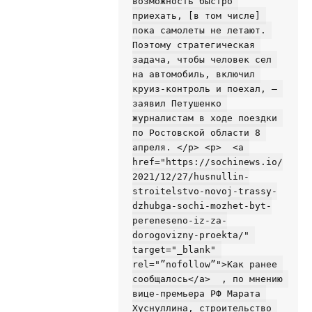
возможность быстро 
приехать, [в том числе] 
пока самолеты не летают. 
Поэтому стратегическая 
задача, чтобы человек сел 
на автомобиль, включил 
круиз-контроль и поехал, — 
заявил Петушенко 
журналистам в ходе поездки 
по Ростовской области 8 
апреля. </p> <p>  <a 
href="https://sochinews.io/
2021/12/27/husnullin-
stroitelstvo-novoj-trassy-
dzhubga-sochi-mozhet-byt-
pereneseno-iz-za-
dorogovizny-proekta/" 
target="_blank" 
rel="”nofollow”">Как ранее 
сообщалось</a>  , по мнению 
вице-премьера РФ Марата 
Хуснуллина, строительство 