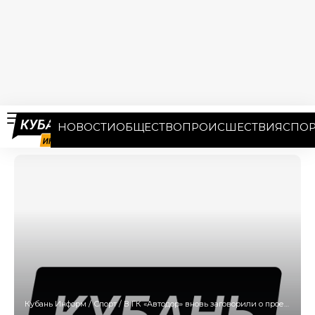
НОВОСТИ
ОБЩЕСТВО
ПРОИСШЕСТВИЯ
СПОР
Кубань Информ
/
Спорт
/
В ГК «Автодор» вновь заговорили о проекте строительства новой трассы Джубга — Сочи за 1,4 трлн рублей