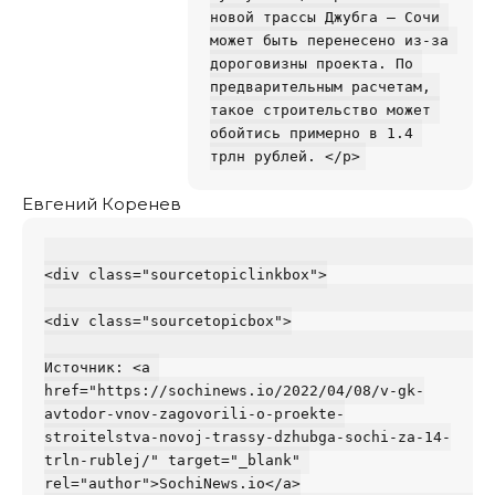
новой трассы Джубга — Сочи 
может быть перенесено из-за 
дороговизны проекта. По 
предварительным расчетам, 
такое строительство может 
обойтись примерно в 1.4 
Евгений Коренев
<div class="sourcetopiclinkbox">

<div class="sourcetopicbox">

Источник: <a 
href="https://sochinews.io/2022/04/08/v-gk-
avtodor-vnov-zagovorili-o-proekte-
stroitelstva-novoj-trassy-dzhubga-sochi-za-14-
trln-rublej/" target="_blank" 
rel="author">SochiNews.io</a>
