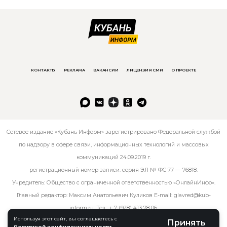
КОНТАКТЫ
РЕКЛАМА
ВАКАНСИИ
ЛИЦЕНЗИЯ СМИ
О ПРОЕКТЕ
Сетевое издание «Кубань Информ» зарегистрировано Федеральной службой
по надзору в сфере связи, информационных технологий и массовых
коммуникаций 24.09.2019 г.
регистрационный номер записи: серия ЭЛ № ФС 77 — 76818.
Учредитель: Общество с ограниченной ответственностью «ОнлайнИнфо».
Главный редактор: Максим Анатольевич Куликов E-mail:
glavred@kub-
inform.ru
. Тел.:
+ 7 (928) 413 78 06
.
Используя этот сайт, вы соглашаетесь с
Принять
Политикой конфиденциальности
.