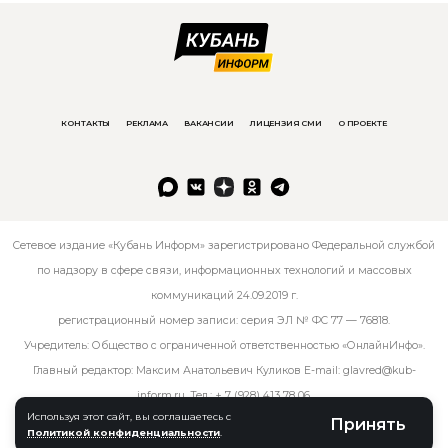
КОНТАКТЫ
РЕКЛАМА
ВАКАНСИИ
ЛИЦЕНЗИЯ СМИ
О ПРОЕКТЕ
Сетевое издание «Кубань Информ» зарегистрировано Федеральной службой
по надзору в сфере связи, информационных технологий и массовых
коммуникаций 24.09.2019 г.
регистрационный номер записи: серия ЭЛ № ФС 77 — 76818.
Учредитель: Общество с ограниченной ответственностью «ОнлайнИнфо».
Главный редактор: Максим Анатольевич Куликов E-mail:
glavred@kub-
inform.ru
. Тел.:
+ 7 (928) 413 78 06
.
Используя этот сайт, вы соглашаетесь с
Принять
Политикой конфиденциальности
.
© kub-inform 2026