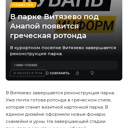
ОБЩЕСТВО
В парке Витязево под
Анапой появится
греческая ротонда
В курортном поселке Витязево завершается
реконструкция парка.
1 МИН ЧТЕНИЯ
12.08.2022 В 17:46
В Витязево завершается реконструкция парка.
Уже почти готова ротонда в греческом стиле,
которая станет визитной карточкой парка. В
едином дизайне оформили новые фонари,
скамейки и урны. На завершающей стадии