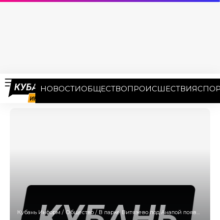
НОВОСТИ
ОБЩЕСТВО
ПРОИСШЕСТВИЯ
СПОР
Кубань Информ
/
Общество
/
В парке Витязево под Анапой появится греческая ротонда