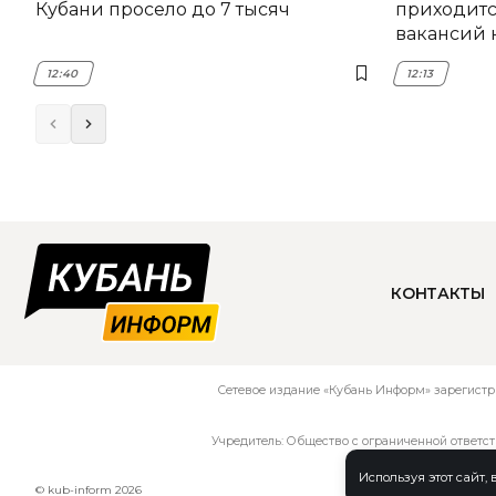
Кубани просело до 7 тысяч
приходитс
вакансий 
12:40
12:13
КОНТАКТЫ
Сетевое издание «Кубань Информ» зарегистр
Учредитель: Общество с ограниченной ответс
Используя этот сайт,
© kub-inform 2026