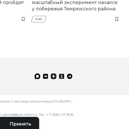
й пройдет
масштабный эксперимент начался
у побережья Темрюкского района
11:50
огий и массовых коммуникаций 24.09.2019 г.
l:
glavred@kub-inform.ru
. Тел.:
+ 7 (928) 413 78 06
.
Принять