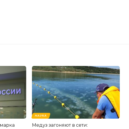
НАУКА
рмарка
Медуз загоняют в сети: