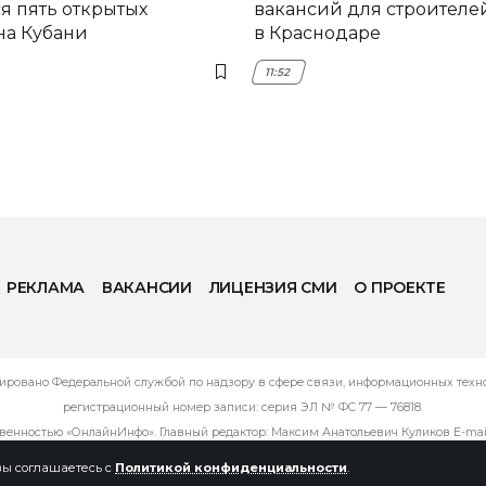
я пять открытых
вакансий для строителе
на Кубани
в Краснодаре
11:52
РЕКЛАМА
ВАКАНСИИ
ЛИЦЕНЗИЯ СМИ
О ПРОЕКТЕ
ировано Федеральной службой по надзору в сфере связи, информационных технол
регистрационный номер записи: серия ЭЛ № ФС 77 — 76818.
твенностью «ОнлайнИнфо». Главный редактор: Максим Анатольевич Куликов E-mai
 вы соглашаетесь с
Политикой конфиденциальности
.