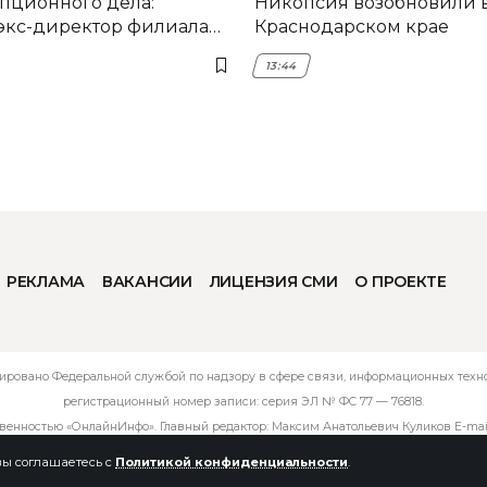
пционного дела:
Никопсия возобновили 
экс-директор филиала
Краснодарском крае
мска
13:44
РЕКЛАМА
ВАКАНСИИ
ЛИЦЕНЗИЯ СМИ
О ПРОЕКТЕ
ировано Федеральной службой по надзору в сфере связи, информационных технол
регистрационный номер записи: серия ЭЛ № ФС 77 — 76818.
твенностью «ОнлайнИнфо». Главный редактор: Максим Анатольевич Куликов E-mai
 вы соглашаетесь с
Политикой конфиденциальности
.