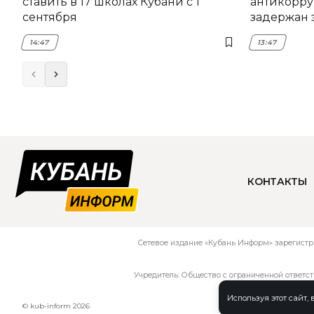
ставить в 17 школах Кубани с 1
антикорру
сентября
задержан 
НЭСК Кры
14:47
13:47
КОНТАКТЫ
Сетевое издание «Кубань Информ» зарегистр
Учредитель: Общество с ограниченной ответс
Используя этот сайт,
© kub-inform 2026