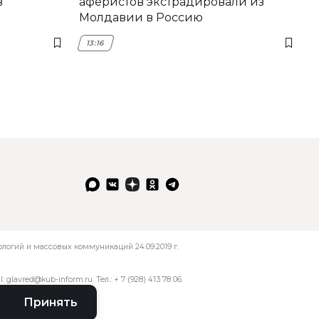
в
аферистов экстрадировали из
Молдавии в Россию
13:16
огий и массовых коммуникаций 24.09.2019 г.
l:
glavred@kub-inform.ru
. Тел.:
+ 7 (928) 413 78 06
.
Принять