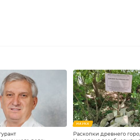
НАУКА
гурант
Раскопки древнего горо