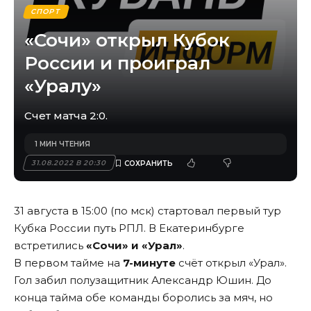
СПОРТ
«Сочи» открыл Кубок
России и проиграл
«Уралу»
Счет матча 2:0.
1 МИН ЧТЕНИЯ
31.08.2022 В 20:30
31 августа в 15:00 (по мск) стартовал первый тур
Кубка России путь РПЛ. В Екатеринбурге
встретились
«Сочи» и «Урал»
.
В первом тайме на
7-минуте
счёт открыл «Урал».
Гол забил полузащитник Александр Юшин. До
конца тайма обе команды боролись за мяч, но