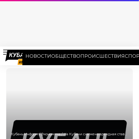
НОВОСТИ
ОБЩЕСТВО
ПРОИСШЕСТВИЯ
СПОР
Кубань Информ
/
Экономика
/
На Кубани снижена арендная ставка за землю под реализацию крупных инвестпроектов