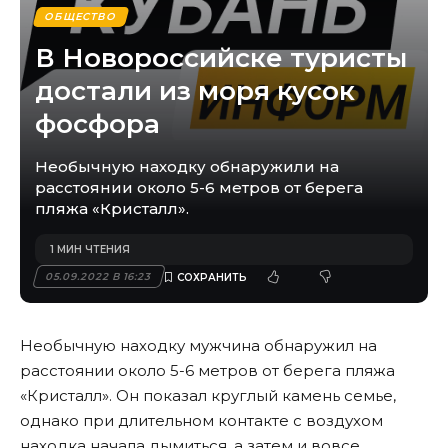
ОБЩЕСТВО
В Новороссийске туристы
достали из моря кусок
фосфора
Необычную находку обнаружили на
расстоянии около 5-6 метров от берега
пляжа «Кристалл».
1 МИН ЧТЕНИЯ
05.09.2022 В 16:23
Необычную находку мужчина обнаружил на
расстоянии около 5-6 метров от берега пляжа
«Кристалл». Он показал круглый камень семье,
однако при длительном контакте с воздухом
находка начала дымиться, а затем и вовсе