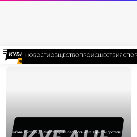
НОВОСТИ
ОБЩЕСТВО
ПРОИСШЕСТВИЯ
СПОР
Кубань Информ
/
Общество
/
В Новороссийске туристы достали из моря кусок фосфора