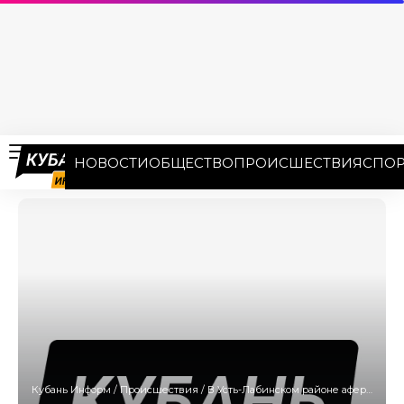
НОВОСТИ
ОБЩЕСТВО
ПРОИСШЕСТВИЯ
СПОР
Кубань Информ
/
Происшествия
/
В Усть-Лабинском районе аферисты похитили 20 тонн кабачков у фермера