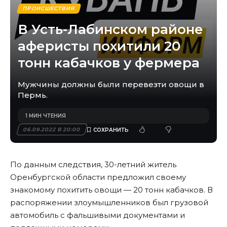
ПРОИСШЕСТВИЯ
В Усть-Лабинском районе
аферисты похитили 20
тонн кабачков у фермера
Мужчины должны были перевезти овощи в
Пермь.
1 МИН ЧТЕНИЯ
06.09.2022 В 20:00
По данным следствия, 30-летний житель
Оренбургской области предложил своему
знакомому похитить овощи — 20 тонн кабачков. В
распоряжении злоумышленников был грузовой
автомобиль с фальшивыми документами и