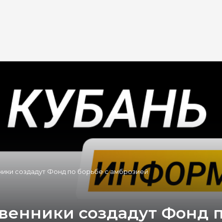
ики создадут Фонд по борьбе с амброзией
венники создадут Фонд п