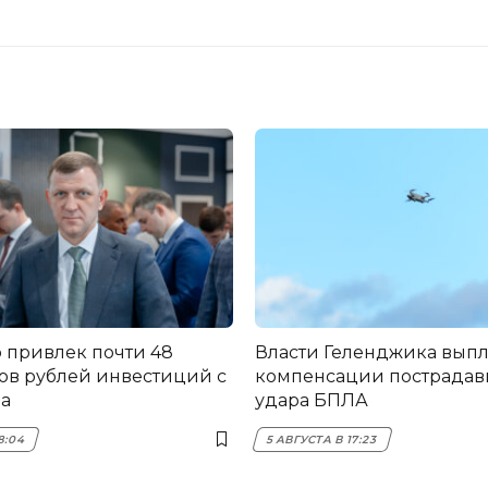
 привлек почти 48
Власти Геленджика вып
в рублей инвестиций с
компенсации пострадав
да
удара БПЛА
8:04
5 АВГУСТА В 17:23