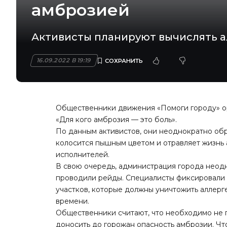
амброзией
Активисты планируют вычислять а
16.09.2022 В 19:19
Общественники движения «Помоги городу» ор
«Для кого амброзия — это боль».
По данным активистов, они неоднократно об
колосится пышным цветом и отравляет жизнь 
исполнителей.
В свою очередь, администрация города неодн
проводили рейды. Специалисты фиксировали 
участков, которые должны уничтожить аллерг
времени.
Общественники считают, что необходимо не п
доносить до горожан опасность амброзии. Что