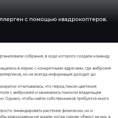
ллерген с помощью квадрокоптеров.
ганизовали собрание, в ходе которого создали команду
ращались в мэрию с конкретными адресами, где амброзия
аллергиков, но не всегда информация доходит до
ократно отчитывалась, что перед пиком цветения
поля с амброзией и занимались поиском владельцев
ен. Однако, чтобы найти собственников требуется много
росто ликвидировать растение физически, но и
бы краснодарцы не ждали, когда сорняк уберут за них, а