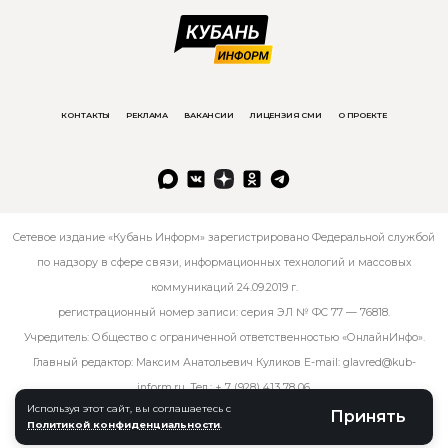
КОНТАКТЫ
РЕКЛАМА
ВАКАНСИИ
ЛИЦЕНЗИЯ СМИ
О ПРОЕКТЕ
Сетевое издание «Кубань Информ» зарегистрировано Федеральной службой
по надзору в сфере связи, информационных технологий и массовых
коммуникаций 24.09.2019 г.
регистрационный номер записи: серия ЭЛ № ФС 77 — 76818.
Учредитель: Общество с ограниченной ответственностью «ОнлайнИнфо».
Главный редактор: Максим Анатольевич Куликов E-mail:
glavred@kub-
inform.ru
. Тел.:
+ 7 (928) 413 78 06
.
Используя этот сайт, вы соглашаетесь с
Принять
Политикой конфиденциальности
.
© kub-inform 2026