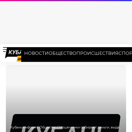
НОВОСТИ
ОБЩЕСТВО
ПРОИСШЕСТВИЯ
СПОР
Кубань Информ
/
Общество
/
Мошенники собирают деньги, выдавая себя за волонтеров приюта «Краснодог»