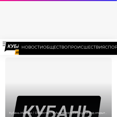
НОВОСТИ
ОБЩЕСТВО
ПРОИСШЕСТВИЯ
СПОР
Кубань Информ
/
Общество
/
В Анапе построят музей под открытым небом