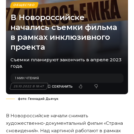
ОБЩЕСТВО
В Новороссийске
начались съемки фильма
в рамках инклюзивного
проекта
Съемки планируют закончить в апреле 2023
года.
1 МИН ЧТЕНИЯ
25.10.2022 В 18:47
фото: Геннадий Дьячук
В Новороссийске начали снимать
художественно-документальный фильм «Страна
сновидений». Над картиной работают в рамках